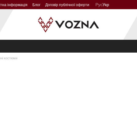
Рус
Укр
ктна інформація
Блог
Договір публічної оферти
ні костюми