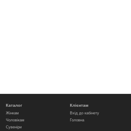
Каталог
Клієнтам
Жінкам
Вхід до кабінету
Чоловікам
Головна
Сувеніри