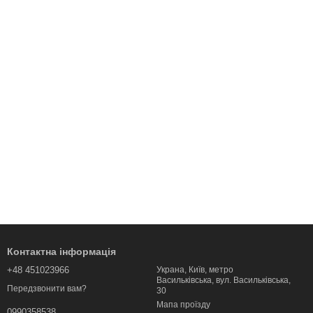
Контактна інформація
+48 451023966
Украна, Київ, метро
Васильківська, вул. Васильківська,
Передзвонити вам?
30
Мапа проїзду
0990358538