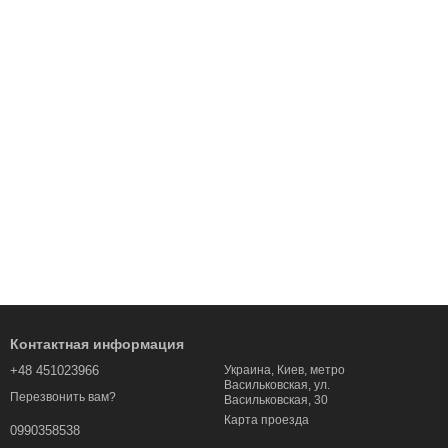
Контактная информация
+48 451023966
Украина, Киев, метро
Васильковская, ул.
Перезвонить вам?
Васильковская, 30
Карта проезда
0990358538