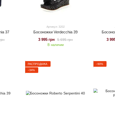
Артикул: 3202
ia 37
Босоножки Verdecchia 39
Босоно
3 995 грн
3 99
грн
5 695 грн
В наличии
РАСПРОДАЖА
−90%
−34%