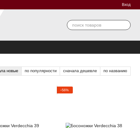
Вход
ала новые
по популярности
сначала дешевле
по названию
−56%