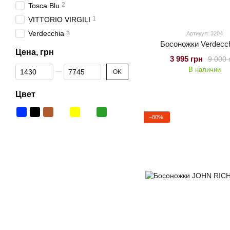
2
Tosca Blu
1
VITTORIO VIRGILI
5
Verdecchia
Артикул: 3204
Босоножки Verdecch
Цена, грн
3 995 грн
9 000 
От Цена, грн
До Цена, грн
В наличии
OK
Цвет
−80%