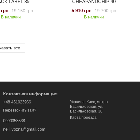
CK LABEL 39
CHEAPANDCHIP 40
 грн
5 910 грн
19 150 грн
19 700 грн
В наличии
В наличии
казать все
Контактная информация
+48 451023966
Украина, Киев, метро
Васильковская, ул.
Перезвонить вам?
Васильковская, 30
Карта проезда
0990358538
nelli.vozna@gmail.com