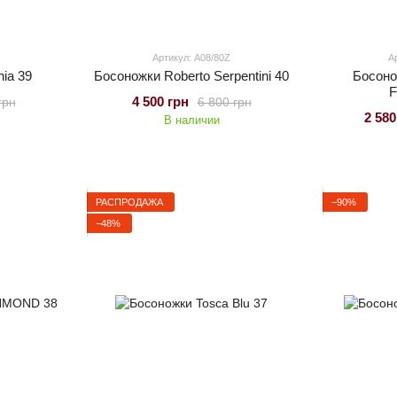
Артикул: A08/80Z
А
ia 39
Босоножки Roberto Serpentini 40
Босон
F
4 500 грн
грн
6 800 грн
2 580
В наличии
РАСПРОДАЖА
−90%
−48%