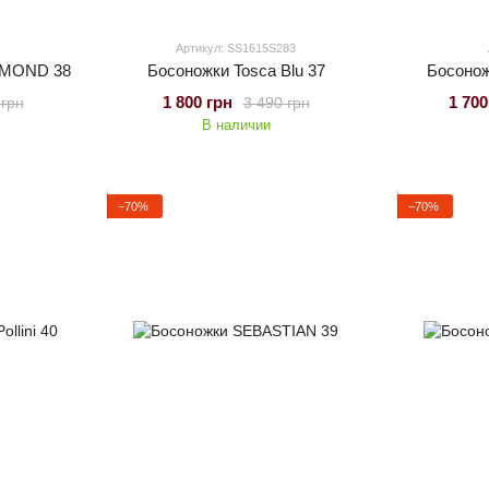
Артикул: SS1615S283
HMOND 38
Босоножки Tosca Blu 37
Босоно
1 800 грн
1 700
 грн
3 490 грн
В наличии
−70%
−70%