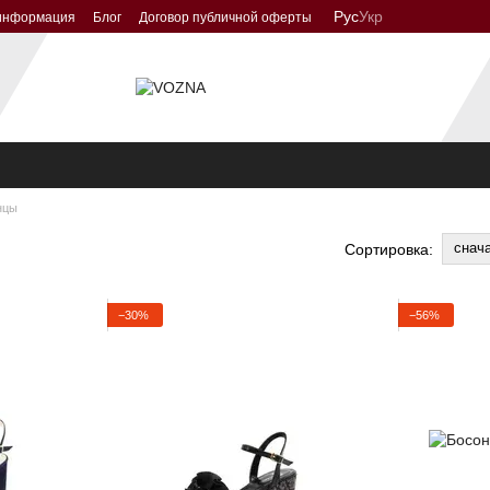
Рус
Укр
 информация
Блог
Договор публичной оферты
нцы
снач
Сортировка:
−30%
−56%