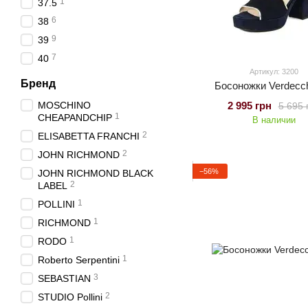
1
37.5
6
38
9
39
7
40
Артикул: 3200
Бренд
Босоножки Verdecch
MOSCHINO
2 995 грн
5 695 
1
CHEAPANDCHIP
В наличии
2
ELISABETTA FRANCHI
2
JOHN RICHMOND
−56%
JOHN RICHMOND BLACK
2
LABEL
1
POLLINI
1
RICHMOND
1
RODO
1
Roberto Serpentini
3
SEBASTIAN
2
STUDIO Pollini