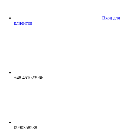
Вход для
клиентов
+48 451023966
0990358538