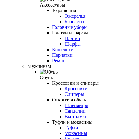
Аксессуары
Украшения
Ожерелья
Браслеты
Головные уборы
Платки и шарфы
Платки
Шарфы
Кошельки
Перчатки
Ремни
Мужчинам
Обувь
Кроссовки и слиперы
Кроссовки
Слиперы
Открытая обувь
Шлепанцы
Сандалии
Вьетнамки
Туфли и мокасины
Туфли
Мокасины
Лоферы