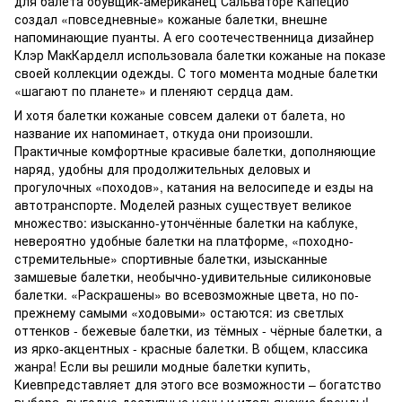
для балета обувщик-американец Сальваторе Капецио
создал «повседневные» кожаные балетки, внешне
напоминающие пуанты. А его соотечественница дизайнер
Клэр МакКарделл использовала балетки кожаные на показе
своей коллекции одежды. С того момента модные балетки
«шагают по планете» и пленяют сердца дам.
И хотя балетки кожаные совсем далеки от балета, но
название их напоминает, откуда они произошли.
Практичные комфортные красивые балетки, дополняющие
наряд, удобны для продолжительных деловых и
прогулочных «походов», катания на велосипеде и езды на
автотранспорте. Моделей разных существует великое
множество: изысканно-утончённые балетки на каблуке,
невероятно удобные балетки на платформе, «походно-
стремительные» спортивные балетки, изысканные
замшевые балетки, необычно-удивительные силиконовые
балетки. «Раскрашены» во всевозможные цвета, но по-
прежнему самыми «ходовыми» остаются: из светлых
оттенков - бежевые балетки, из тёмных - чёрные балетки, а
из ярко-акцентных - красные балетки. В общем, классика
жанра! Если вы решили модные балетки купить,
Киевпредставляет для этого все возможности – богатство