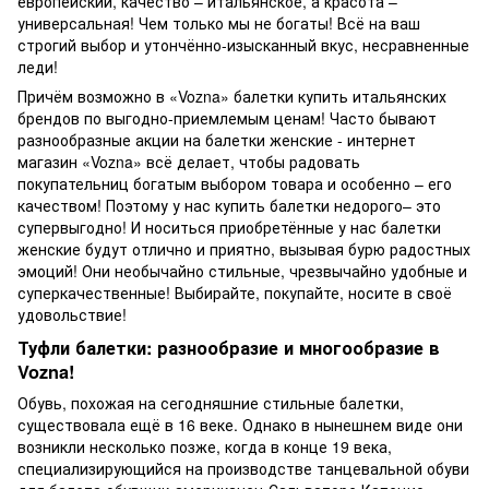
европейский, качество – итальянское, а красота –
универсальная! Чем только мы не богаты! Всё на ваш
строгий выбор и утончённо-изысканный вкус, несравненные
леди!
Причём возможно в «Vozna» балетки купить итальянских
брендов по выгодно-приемлемым ценам! Часто бывают
разнообразные акции на балетки женские - интернет
магазин «Vozna» всё делает, чтобы радовать
покупательниц богатым выбором товара и особенно – его
качеством! Поэтому у нас купить балетки недорого– это
супервыгодно! И носиться приобретённые у нас балетки
женские будут отлично и приятно, вызывая бурю радостных
эмоций! Они необычайно стильные, чрезвычайно удобные и
суперкачественные! Выбирайте, покупайте, носите в своё
удовольствие!
Туфли балетки: разнообразие и многообразие в
Vozna!
Обувь, похожая на сегодняшние стильные балетки,
существовала ещё в 16 веке. Однако в нынешнем виде они
возникли несколько позже, когда в конце 19 века,
специализирующийся на производстве танцевальной обуви