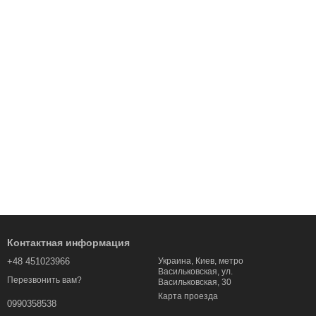
Контактная информация
+48 451023966
Украина, Киев, метро
Васильковская, ул.
Перезвонить вам?
Васильковская, 30
Карта проезда
0990358538