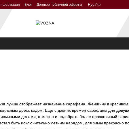
Рус
Укр
 информация
Блог
Договор публичной оферты
ьзя лучше отображает назначение сарафана. Женщину в красивом 
 лояльным дресс кодом. Еще с давних времен сарафаны для девуше
ивычными делами, а можно и подобрать более праздничный вариан
естал быть исключительно летним нарядом, для зимы прекрасно п