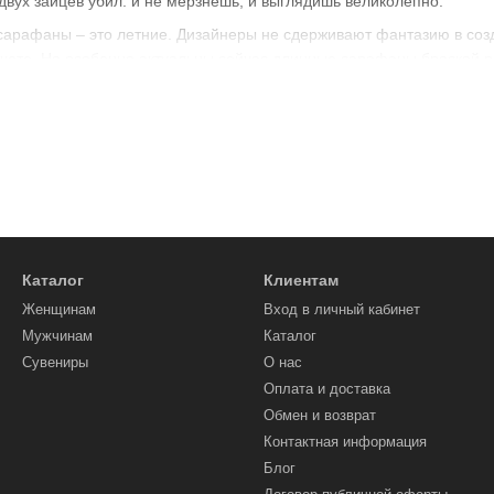
двух зайцев убил: и не мерзнешь, и выглядишь великолепно.
арафаны – это летние. Дизайнеры не сдерживают фантазию в созд
чете. Но особенно актуальны сейчас длинные сарафаны броской рас
р и материал – на ваше усмотрение. Обратите внимание на модели 
олных девушек, ведь они отлично скрывают недостатки фигуры, д
о коротких сарафанах. Они будут отлично смотреться в повседневно
 можно в интернет-магазине Vozna.ua. Итальянские сарафаны отлич
тавляет труда, но заказав в интернет-магазине, вы экономите не т
Каталог
Клиентам
дежду - это реальность. В каталоге вы найдете и нарядные модели
 наряд, сделайте заказ и вы обладательница нового сарафана!
Женщинам
Вход в личный кабинет
Мужчинам
Каталог
Сувениры
О нас
Оплата и доставка
Обмен и возврат
Контактная информация
Блог