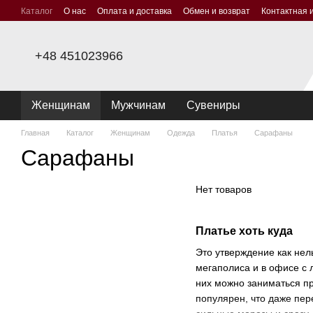
Перейти к основному контенту
Каталог
О нас
Оплата и доставка
Обмен и возврат
Контактная
+48 451023966
Женщинам
Мужчинам
Сувениры
Главная
Каталог
Женщинам
Одежда
Платья
Сарафаны
Сарафаны
Нет товаров
Платье хоть куда
Это утверждение как нел
мегаполиса и в офисе с
них можно заниматься пр
популярен, что даже пер