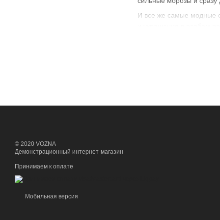
сильные морозы и сразу 
И все же самые модные с
и украшения в особом по
сдержанными. Стиль, узо
сарафаны подойдут для п
Но не стоит забывать и 
природу.
Где приобрести
Купить женские сарафаны
сарафан в Украине не сос
недорого качественную о
Выберите понравившийся
© 2020 VOZNA
Демонстрационный интернет-магазин
Принимаем к оплате
Мобильная версия