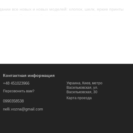
ании все новых и новых моделей: хлопок, шелк, яркие принты
цветки. Они могут быть как очень откровенными, так и
с юбкой-«солнцем» - они сейчас в тренде. Кстати, такие
обавляя женственности и утонченности.
й жизни, подойдут для длительных прогулок и поезде на
но смотрятся не только на фото, но и в реальности. Купить
олько время на подбор вариантов, но и деньги. Купить
Контактная информация
 и более скромные, яркие и выполненные в пастельных тонах.
+48 451023966
Украина, Киев, метро
Васильковская, ул.
Перезвонить вам?
Васильковская, 30
Карта проезда
0990358538
nelli.vozna@gmail.com