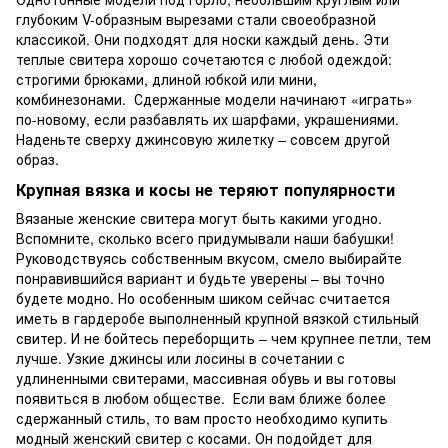
глубоким V-образным вырезами стали своеобразной
классикой. Они подходят для носки каждый день. Эти
теплые свитера хорошо сочетаются с любой одеждой:
строгими брюками, длиной юбкой или мини,
комбинезонами. Сдержанные модели начинают «играть»
по-новому, если разбавлять их шарфами, украшениями.
Наденьте сверху джинсовую жилетку – совсем другой
образ.
Крупная вязка и косы не теряют популярности
Вязаные женские свитера могут быть какими угодно.
Вспомните, сколько всего придумывали наши бабушки!
Руководствуясь собственным вкусом, смело выбирайте
понравившийся вариант и будьте уверены – вы точно
будете модно. Но особенным шиком сейчас считается
иметь в гардеробе выполненный крупной вязкой стильный
свитер. И не бойтесь переборщить – чем крупнее петли, тем
лучше. Узкие джинсы или лосины в сочетании с
удлиненными свитерами, массивная обувь и вы готовы
появиться в любом обществе. Если вам ближе более
сдержанный стиль, то вам просто необходимо купить
модный женский свитер с косами. Он подойдет для