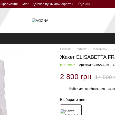
Рус
Укр
 информация
Блог
Договор публичной оферты
Главная
Каталог
Женщинам
Жакет ELISABETTA FR
В наличии
Артикул: GI 65A3236
О
2 800 грн
14 500 
Войти
для отображения накопи
%
Выберите цвет