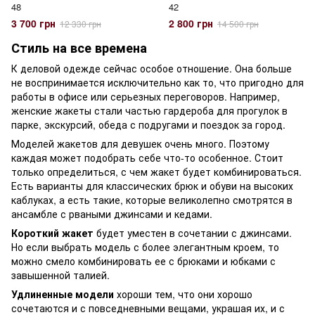
48
42
3 700 грн
2 800 грн
12 330 грн
14 500 грн
Стиль на все времена
К деловой одежде сейчас особое отношение. Она больше
не воспринимается исключительно как то, что пригодно для
работы в офисе или серьезных переговоров. Например,
женские жакеты стали частью гардероба для прогулок в
парке, экскурсий, обеда с подругами и поездок за город.
Моделей жакетов для девушек очень много. Поэтому
каждая может подобрать себе что-то особенное. Стоит
только определиться, с чем жакет будет комбинироваться.
Есть варианты для классических брюк и обуви на высоких
каблуках, а есть такие, которые великолепно смотрятся в
ансамбле с рваными джинсами и кедами.
Короткий жакет
будет уместен в сочетании с джинсами.
Но если выбрать модель с более элегантным кроем, то
можно смело комбинировать ее с брюками и юбками с
завышенной талией.
Удлиненные модели
хороши тем, что они хорошо
сочетаются и с повседневными вещами, украшая их, и с