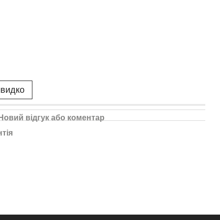
швидко
Новий відгук або коментар
нтія