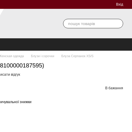
Вхід
Женская одежда
Блузи і сорочки
Блуза Серпанок XS/S
(8100000187595)
исати відгук
В бажання
ичувальної знижки