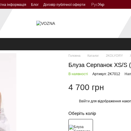
Рус
Укр
ктна інформація
Блог
Договір публічної оферти
Головна
Каталог
2KOLYORY
Блуза Серпанок XS/S 
В наявності
Артикул: 2K7012
Нап
4 700 грн
Ввійти
для відображення накоп
%
Оберіть колір