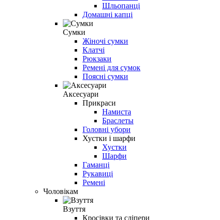
Шльопанці
Домашні капці
Сумки
Жіночі сумки
Клатчі
Рюкзаки
Ремені для сумок
Поясні сумки
Аксесуари
Прикраси
Намиста
Браслеты
Головні убори
Хустки і шарфи
Хустки
Шарфи
Гаманці
Рукавиці
Ремені
Чоловікам
Взуття
Кросівки та сліпери