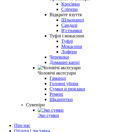
Кросівки
Сліпери
Відкрите взуття
Шльопанці
Сандалі
В'єтнамки
Туфлі і мокасини
Туфлі
Мокасини
Лофери
Черевики
Домашні капці
Чоловічі аксесуари
Гаманці
Головні убори
Сумки и рюкзаки
Ремені
Шкарпетки
Сувеніри
Эко сумки
Про нас
Оплата і доставка