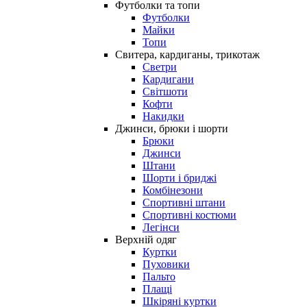
Футболки та топи
Футболки
Майки
Топи
Свитера, кардиганы, трикотаж
Светри
Кардигани
Світшоти
Кофти
Накидки
Джинси, брюки і шорти
Брюки
Джинси
Штани
Шорти і бриджі
Комбінезони
Спортивні штани
Спортивні костюми
Легінси
Верхній одяг
Куртки
Пуховики
Пальто
Плащі
Шкіряні куртки