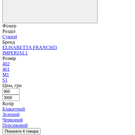
Фільтр
Розділ
Сукні
4
Бренд
ELISABETTA FRANCHI
3
IMPERIAL
1
Розмір
40
2
46
1
M
1
S
1
Ціна, грн
Колір
Блакитний
Зелений
Червоний
Персиковий
Показати 4 товара