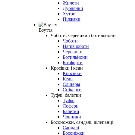
Жилети
Дублянки
Хутро
Піджаки
Взуття
Чоботи, черевики і ботильйони
Чоботи
Напівчоботи
Черевики
Ботильйони
Ботфорти
Кросівки і кеди
Кросівки
Кеды
Сліперы
Снікерси
Туфлі, балетки
Туфлі
Лофери
Балетки
Човники
Босоножки, сандалі, шлепанці
Сандалі
Босоніжки