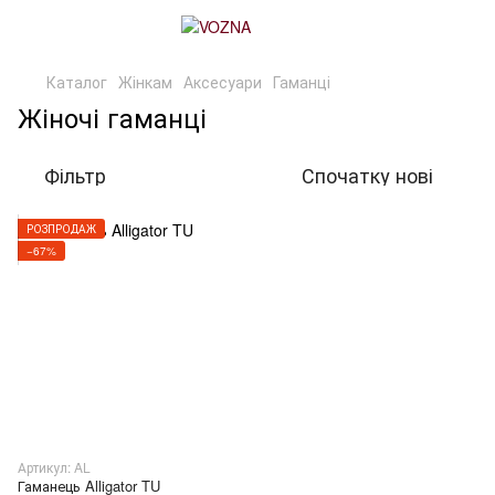
Каталог
Жінкам
Аксесуари
Гаманці
Жіночі гаманці
Фільтр
Спочатку нові
РОЗПРОДАЖ
−67%
Артикул: AL
Гаманець Alligator TU