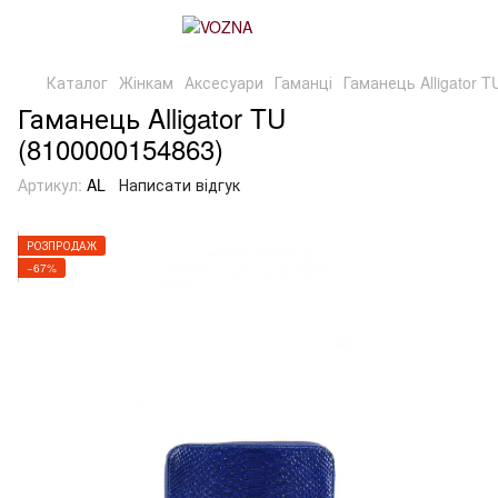
Каталог
Жінкам
Аксесуари
Гаманці
Гаманець Alligator T
Гаманець Alligator TU
(8100000154863)
Артикул:
AL
Написати відгук
РОЗПРОДАЖ
−67%