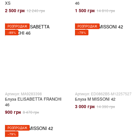
XS
46
2 500 грн
1 500 грн
12 240 грн
14 810 грн
РОЗПРОДАЖ
РОЗПРОДАЖ
−89%
−79%
Артикул: MA9283398
Артикул: ED0862B5-M12257527
Блуза ELISABETTA FRANCHI
Блуза M MISSONI 42
46
3 000 грн
14 390 грн
900 грн
8 470 грн
РОЗПРОДАЖ
−79%