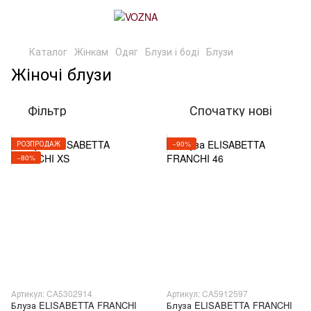
Каталог
Жінкам
Одяг
Блузи і боді
Блузи
Жіночі блузи
Фільтр
Спочатку нові
РОЗПРОДАЖ
−90%
−80%
Артикул: CA5302914
Артикул: CA5912597
Блуза ELISABETTA FRANCHI
Блуза ELISABETTA FRANCHI