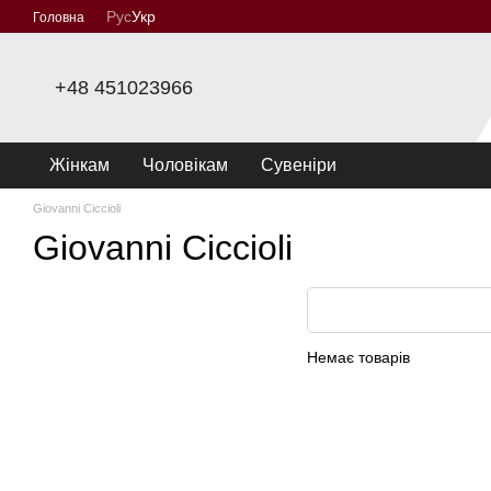
Перейти до основного контенту
Рус
Укр
Головна
+48 451023966
Жінкам
Чоловікам
Сувеніри
Giovanni Ciccioli
Giovanni Ciccioli
Немає товарів