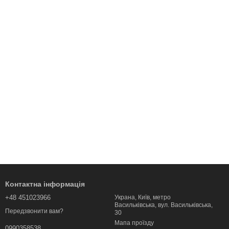
Контактна інформація
+48 451023966
Украна, Київ, метро
Васильківська, вул. Васильківська,
Передзвонити вам?
30
Мапа проїзду
0990358538