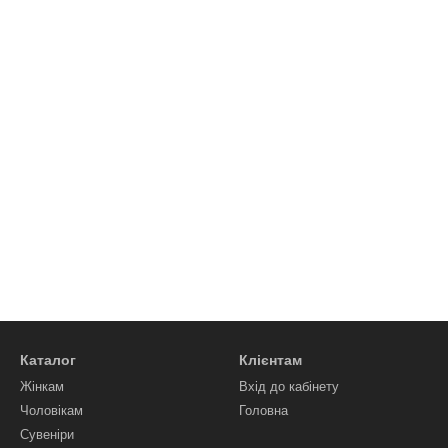
Каталог
Клієнтам
Жінкам
Вхід до кабінету
Чоловікам
Головна
Сувеніри