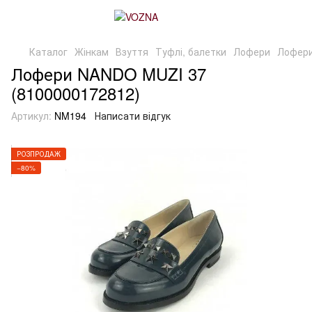
Каталог
Жінкам
Взуття
Туфлі, балетки
Лофери
Лофери
Лофери NANDO MUZI 37
(8100000172812)
Артикул:
NM194
Написати відгук
РОЗПРОДАЖ
−80%