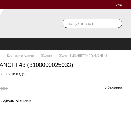
Вхід
Костюми и жакети
Жакети
Жакет ELISABETTA FRANCHI 48
ANCHI 48 (8100000025033)
Написати відгук
грн
В бажання
ичувальної знижки