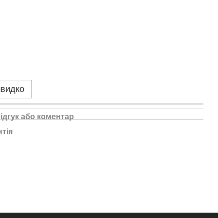
швидко
ідгук або коментар
нтія