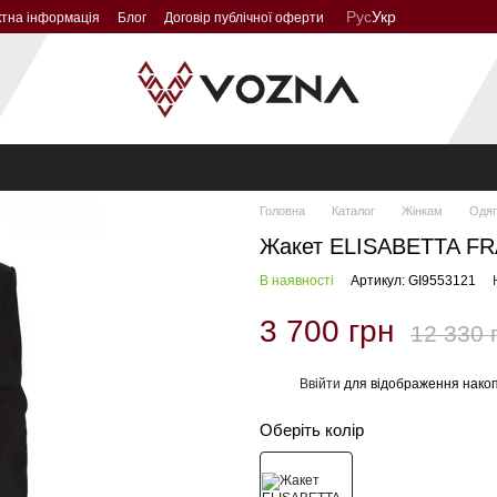
Рус
Укр
ктна інформація
Блог
Договір публічної оферти
Головна
Каталог
Жінкам
Одяг
Жакет ELISABETTA FR
В наявності
Артикул: GI9553121
3 700 грн
12 330 
Ввійти
для відображення накоп
%
Оберіть колір